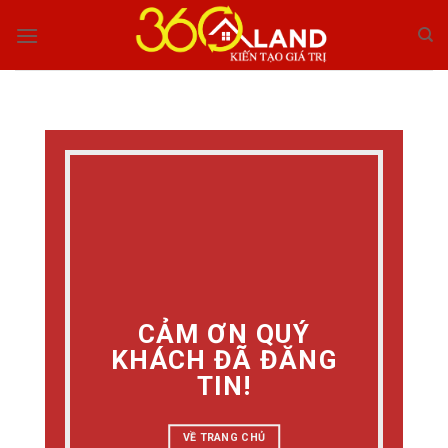
Skip
to
content
CẢM ƠN QUÝ
KHÁCH ĐÃ ĐĂNG
TIN!
VỀ TRANG CHỦ