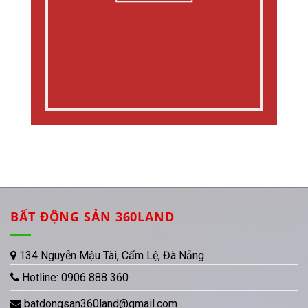
BẤT ĐỘNG SẢN 360LAND
134 Nguyễn Mậu Tài, Cẩm Lệ, Đà Nẵng
Hotline:
0906 888 360
batdongsan360land@gmail.com