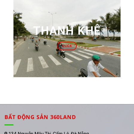
THANH KHÊ
CLICK
BẤT ĐỘNG SẢN 360LAND
134 Nguyễn Mậu Tài, Cẩm Lệ, Đà Nẵng