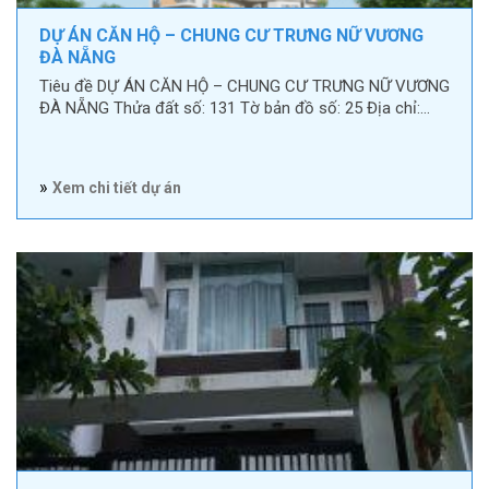
DỰ ÁN CĂN HỘ – CHUNG CƯ TRƯNG NỮ VƯƠNG
ĐÀ NẴNG
Tiêu đề DỰ ÁN CĂN HỘ – CHUNG CƯ TRƯNG NỮ VƯƠNG
ĐÀ NẴNG Thửa đất số: 131 Tờ bản đồ số: 25 Địa chỉ:…
»
Xem chi tiết dự án