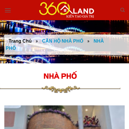
Skip
to
content
»
»
Trang Chủ
CĂN HỘ NHÀ PHỐ
NHÀ
PHỐ
NHÀ PHỐ