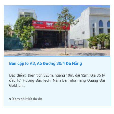
Bán cặp lô A3, A5 Đường 30/4 Đà Nẵng
Đặc điểm: Diện tích 320m, ngang 10m, dài 32m. Giá 35 tỷ
đầu tư. Hướng Bắc lệch. Nằm bên nhà hàng Quảng Đại
Gold. Lh…
»
Xem chi tiết dự án