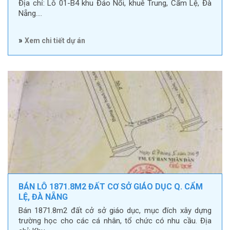
Địa chỉ: Lô 01-B4 khu Đảo Nổi, khuê Trung, Cẩm Lệ, Đà
Nẵng.…
»
Xem chi tiết dự án
BÁN LÔ 1871.8M2 ĐẤT CƠ SỞ GIÁO DỤC Q. CẨM
LỆ, ĐÀ NẴNG
Bán 1871.8m2 đất cở sở giáo dục, mục đích xây dựng
trường học cho các cá nhân, tổ chức có nhu cầu. Địa