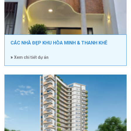
CÁC NHÀ ĐẸP KHU HÒA MINH & THANH KHÊ
»
Xem chi tiết dự án