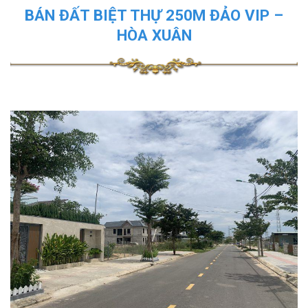
BÁN ĐẤT BIỆT THỰ 250M ĐẢO VIP –
HÒA XUÂN