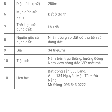
5
Diện tích: (m2)
250m
Mục đích sử
6
Đất ở đô thị
dụng:
Thời hạn sử
7
Lâu dài
dụng đất:
Nguồn gốc sử
Nhà nước giao đất có thu tiền sử
8
dụng đất:
dụng đất.
9
Giá:
34 triệu/m
Nằm trên trục thông, hướng Đông
10
Tiện ích:
Nam view sông đảo VIP mát mẻ
Bất động sản 360 Land.
Add: 134 Nguyễn Mậu Tài – Đà
10
Liên hệ:
Nẵng.
Mr Đông: 093 543 0222