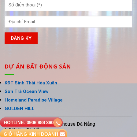
DỰ ÁN BẤT ĐỘNG SẢN
KĐT Sinh Thái Hòa Xuân
Sơn Trà Ocean View
Homeland Paradise Village
GOLDEN HILL
HOTLINE: 0906 888 360
Đất nền Đà Nẵng
Shophouse Đà Nẵng
Biệt thự Đà Nẵng
GIỎ HÀNG KINH DOANH