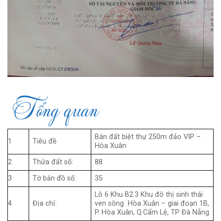
Tổng quan
Bán đất biệt thự 250m đảo VIP –
1
Tiêu đề
Hòa Xuân
2
Thửa đất số:
88
3
Tờ bản đồ số:
35
Lô 6 Khu B2.3 Khu đô thị sinh thái
4
Địa chỉ:
ven sông Hòa Xuân – giai đoạn 1B,
P. Hòa Xuân, Q.Cẩm Lệ, TP Đà Nẵng