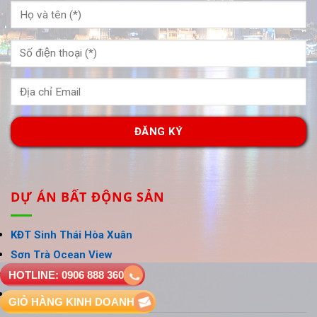
DỰ ÁN BẤT ĐỘNG SẢN
KĐT Sinh Thái Hòa Xuân
Sơn Trà Ocean View
Homeland Paradise Village
HOTLINE: 0906 888 360
GOLDEN HILL
GIỎ HÀNG KINH DOANH