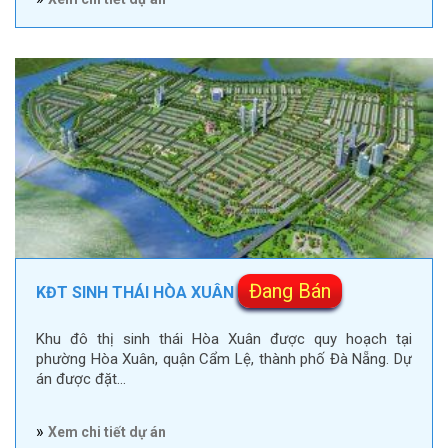
Đang Bán
KĐT SINH THÁI HÒA XUÂN
Khu đô thị sinh thái Hòa Xuân được quy hoạch tại
phường Hòa Xuân, quận Cẩm Lệ, thành phố Đà Nẵng. Dự
án được đặt…
»
Xem chi tiết dự án