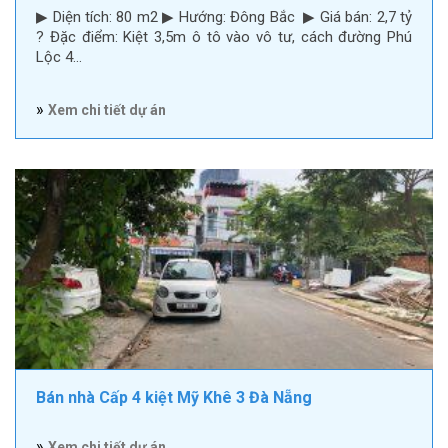
▶ Diện tích: 80 m2 ▶ Hướng: Đông Bắc ▶ Giá bán: 2,7 tỷ
? Đặc điểm: Kiệt 3,5m ô tô vào vô tư, cách đường Phú
Lộc 4…
»
Xem chi tiết dự án
Bán nhà Cấp 4 kiệt Mỹ Khê 3 Đà Nẵng
»
Xem chi tiết dự án