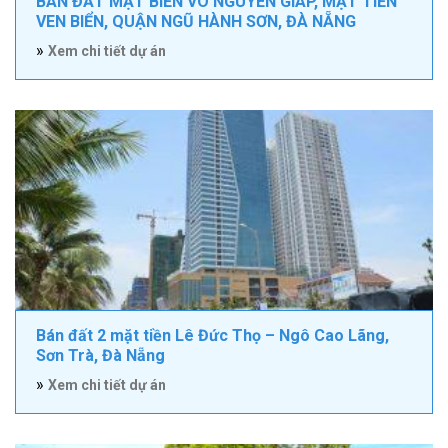
BÁN ĐẤT MẶT BIỂN VÕ NGUYÊN GIÁP, MẶT TIỀN
VEN BIỂN, QUẬN NGŨ HÀNH SƠN, ĐÀ NẴNG
»
Xem chi tiết dự án
Bán đất 2 mặt tiền Lê Đức Thọ – Ngô Cao Lãng,
Sơn Trà, Đà Nẵng
»
Xem chi tiết dự án