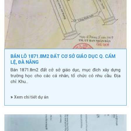
BÁN LÔ 1871.8M2 ĐẤT CƠ SỞ GIÁO DỤC Q. CẨM
LỆ, ĐÀ NẴNG
Bán 1871.8m2 đất cở sở giáo dục, mục đích xây dựng
trường học cho các cá nhân, tổ chức có nhu cầu. Địa
chỉ: Khu…
»
Xem chi tiết dự án