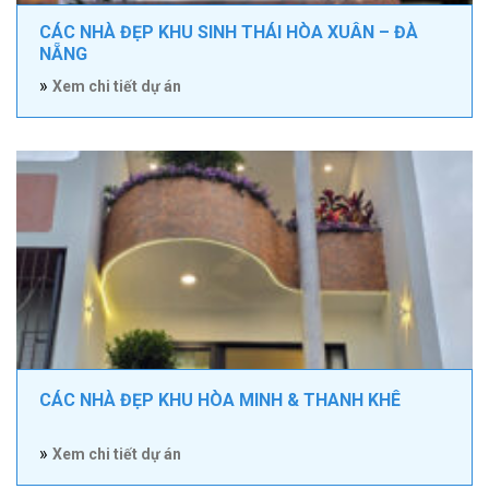
CÁC NHÀ ĐẸP KHU SINH THÁI HÒA XUÂN – ĐÀ
NẴNG
»
Xem chi tiết dự án
CÁC NHÀ ĐẸP KHU HÒA MINH & THANH KHÊ
»
Xem chi tiết dự án