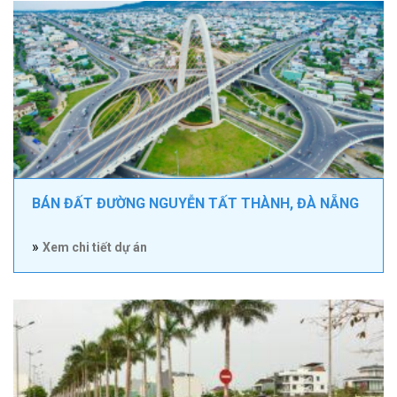
BÁN ĐẤT ĐƯỜNG NGUYỄN TẤT THÀNH, ĐÀ NẴNG
»
Xem chi tiết dự án