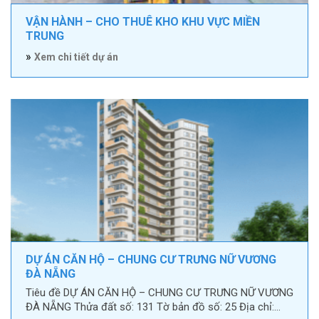
VẬN HÀNH – CHO THUÊ KHO KHU VỰC MIỀN
TRUNG
»
Xem chi tiết dự án
DỰ ÁN CĂN HỘ – CHUNG CƯ TRƯNG NỮ VƯƠNG
ĐÀ NẴNG
Tiêu đề DỰ ÁN CĂN HỘ – CHUNG CƯ TRƯNG NỮ VƯƠNG
ĐÀ NẴNG Thửa đất số: 131 Tờ bản đồ số: 25 Địa chỉ:…