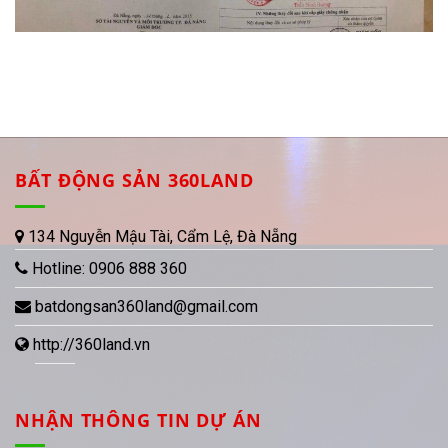
BẤT ĐỘNG SẢN 360LAND
134 Nguyễn Mậu Tài, Cẩm Lệ, Đà Nẵng
Hotline:
0906 888 360
batdongsan360land@gmail.com
http://360land.vn
NHẬN THÔNG TIN DỰ ÁN