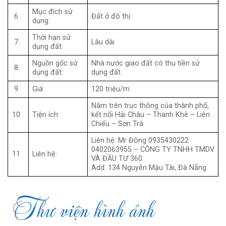
Mục đích sử
6
Đất ở đô thị
dụng:
Thời hạn sử
7
Lâu dài
dụng đất:
Nguồn gốc sử
Nhà nước giao đất có thu tiền sử
8
dụng đất:
dụng đất.
9
Giá:
120 triệu/m
Nằm trên trục thông của thành phố,
10
Tiện ích:
kết nối Hải Châu – Thanh Khê – Liên
Chiểu – Sơn Trà
Liên hệ: Mr Đông 0935430222
0402063955 – CÔNG TY TNHH TMDV
11
Liên hệ:
VÀ ĐẦU TƯ 360
Add: 134 Nguyễn Mậu Tài, Đà Nẵng.
Thư viện hình ảnh