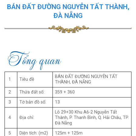
BÁN ĐẤT ĐƯỜNG NGUYỄN TẤT THÀNH,
ĐÀ NẴNG
Tổng quan
BÁN ĐẤT ĐƯỜNG NGUYỄN TẤT
1
Tiêu đề
THÀNH, ĐÀ NẴNG
2
Thửa đất số:
359 + 360
3
Tờ bản đồ số:
13
Lô 29+30 Khu A6-2 Nguyễn Tất
4
Địa chỉ:
Thành, P. Thanh Bình, Q. Hải Châu, TP.
Đà Nẵng
5
Diện tích: (m2)
125m + 125m