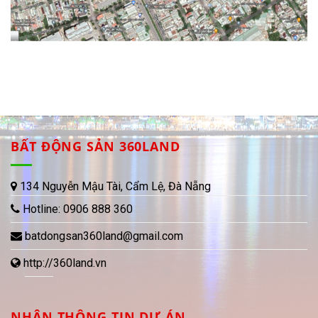
BẤT ĐỘNG SẢN 360LAND
134 Nguyễn Mậu Tài, Cẩm Lệ, Đà Nẵng
Hotline:
0906 888 360
batdongsan360land@gmail.com
http://360land.vn
NHẬN THÔNG TIN DỰ ÁN