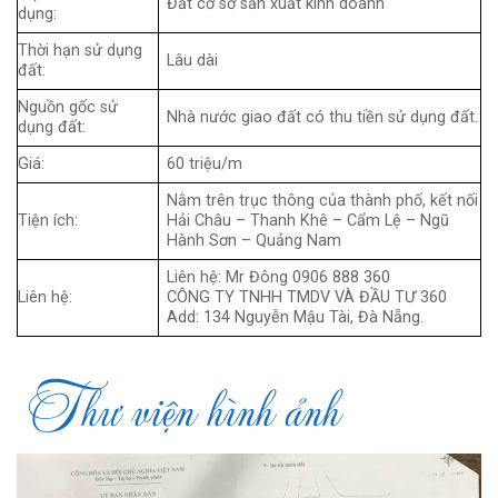
Đất cơ sở sản xuất kinh doanh
dụng:
Thời hạn sử dụng
Lâu dài
đất:
Nguồn gốc sử
Nhà nước giao đất có thu tiền sử dụng đất.
dụng đất:
Giá:
60 triệu/m
Nằm trên trục thông của thành phố, kết nối
Tiện ích:
Hải Châu – Thanh Khê – Cẩm Lệ – Ngũ
Hành Sơn – Quảng Nam
Liên hệ: Mr Đông 0906 888 360
Liên hệ:
CÔNG TY TNHH TMDV VÀ ĐẦU TƯ 360
Add: 134 Nguyễn Mậu Tài, Đà Nẵng.
Thư viện hình ảnh