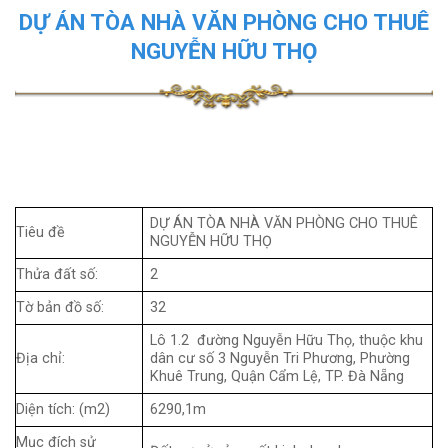
DỰ ÁN TÒA NHÀ VĂN PHÒNG CHO THUÊ
NGUYỄN HỮU THỌ
DỰ ÁN TÒA NHÀ VĂN PHÒNG CHO THUÊ
Tiêu đề
NGUYỄN HỮU THỌ
Thửa đất số:
2
Tờ bản đồ số:
32
Lô 1.2 đường Nguyễn Hữu Thọ, thuộc khu
Địa chỉ:
dân cư số 3 Nguyễn Tri Phương, Phường
Khuê Trung, Quận Cẩm Lệ, TP. Đà Nẵng
Diện tích: (m2)
6290,1m
Mục đích sử