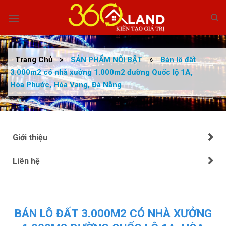
Skip
to
content
»
»
Trang Chủ
SẢN PHẨM NỔI BẬT
Bán lô đất
3.000m2 có nhà xưởng 1.000m2 đường Quốc lộ 1A,
Hòa Phước, Hòa Vang, Đà Nẵng
Giới thiệu
Liên hệ
BÁN LÔ ĐẤT 3.000M2 CÓ NHÀ XƯỞNG