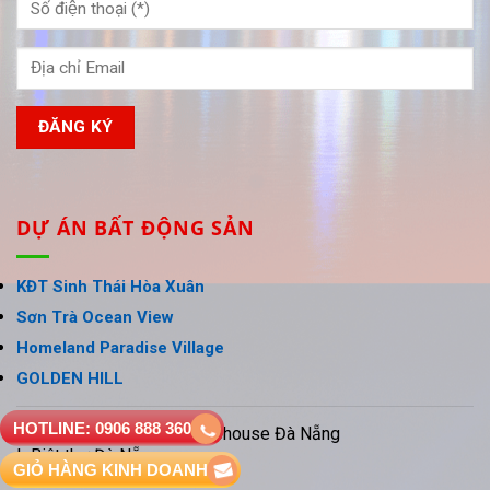
DỰ ÁN BẤT ĐỘNG SẢN
KĐT Sinh Thái Hòa Xuân
Sơn Trà Ocean View
Homeland Paradise Village
GOLDEN HILL
HOTLINE: 0906 888 360
Đất nền Đà Nẵng
Shophouse Đà Nẵng
Biệt thự Đà Nẵng
GIỎ HÀNG KINH DOANH