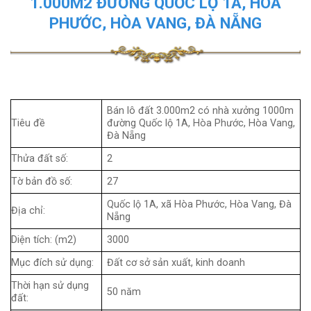
1.000M2 ĐƯỜNG QUỐC LỘ 1A, HÒA
PHƯỚC, HÒA VANG, ĐÀ NẴNG
Bán lô đất 3.000m2 có nhà xưởng 1000m
Tiêu đề
đường Quốc lộ 1A, Hòa Phước, Hòa Vang,
Đà Nẵng
Thửa đất số:
2
Tờ bản đồ số:
27
Quốc lộ 1A, xã Hòa Phước, Hòa Vang, Đà
Địa chỉ:
Nẵng
Diện tích: (m2)
3000
Mục đích sử dụng:
Đất cơ sở sản xuất, kinh doanh
Thời hạn sử dụng
50 năm
đất: