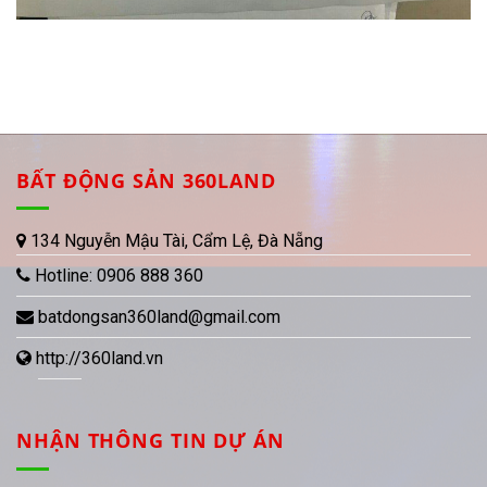
BẤT ĐỘNG SẢN 360LAND
134 Nguyễn Mậu Tài, Cẩm Lệ, Đà Nẵng
Hotline:
0906 888 360
batdongsan360land@gmail.com
http://360land.vn
NHẬN THÔNG TIN DỰ ÁN