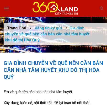
Skip
to
content
»
»
Trang Chủ
đăng tin ký gửi
Gia đình
chuyển về quê nên cần bán căn nhà tâm huyết
khu đô thị Hòa Quý
GIA ĐÌNH CHUYỂN VỀ QUÊ NÊN CẦN BÁN
CĂN NHÀ TÂM HUYẾT KHU ĐÔ THỊ HÒA
QUÝ
Em về quê nên cần bán căn nhà tâm huyết.
Xây dựng kiên cố, nội thất tốt. để lại toàn bộ nội thất.