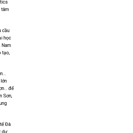
tics
g tâm
u cầu
ại học
ía Nam
 tạo,
ễn…
 lớn
Sơn… để
n Sơn,
rung
tế Đà
t dự