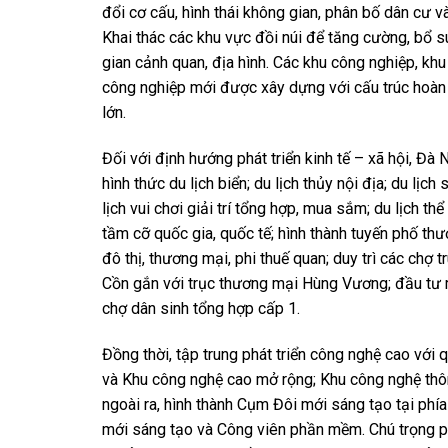
đổi cơ cấu, hình thái không gian, phân bố dân cư v
Khai thác các khu vực đồi núi để tăng cường, bổ su
gian cảnh quan, địa hình. Các khu công nghiệp, kh
công nghiệp mới được xây dựng với cấu trúc hoàn c
lớn.
Đối với định hướng phát triển kinh tế – xã hội, Đà 
hình thức du lịch biển; du lịch thủy nội địa; du lịch 
lịch vui chơi giải trí tổng hợp, mua sắm; du lịch 
tầm cỡ quốc gia, quốc tế; hình thành tuyến phố thư
đô thị, thương mại, phi thuế quan; duy trì các chợ 
Cồn gắn với trục thương mại Hùng Vương; đầu tư
chợ dân sinh tổng hợp cấp 1.
Đồng thời, tập trung phát triển công nghệ cao vớ
và Khu công nghệ cao mở rộng; Khu công nghệ thông
ngoài ra, hình thành Cụm Đôi mới sáng tạo tại phí
mới sáng tạo và Công viên phần mềm. Chú trọng phá