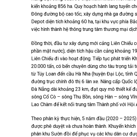
kiến khoảng 856 ha. Quy hoạch hành lang tuyến c
Đông đường bộ cao tốc; xây dựng nhà ga đường sắ
Depot diện tích khoảng 60 ha, tại khu vực phía B
việc hình thành hệ thông trung tâm thương mại dịch
Đồng thời, đầu tư xây dựng mới cảng Liên Chiểu c
phần mặt nước); diện tích hậu cần cảng khoảng 19
Liên Chiếu đi vào hoạt động. Tiếp tục phát triển 
20.000 tấn, có bến chuyên dùng cho tàu trọng tải 
từ Túy Loan đến cầu Hà Nha (huyện Đại Lộc, tỉnh
đường trục chính đô thị 6 làn xe. Nâng cấp Quốc 
Đà Nẵng dài khoảng 23 km, đạt quy mô thiết kế đư
sông Cổ Cò – sông Thu Bồn, sông Hàn – sông Vĩnh
Lao Chàm để kết nối trung tâm Thành phố với Hội An
Theo phân kỳ thực hiện, 5 năm đầu (2020 – 2025) l
được phê duyệt và chưa hoàn thành. Khuyến khích 
phân khu Sườn đồi để phục vụ các khu dân cư được 