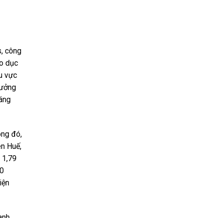
s, công
áo dục
hu vực
rưởng
đáng
ong đó,
ên Huế,
 1,79
30
iện
anh,