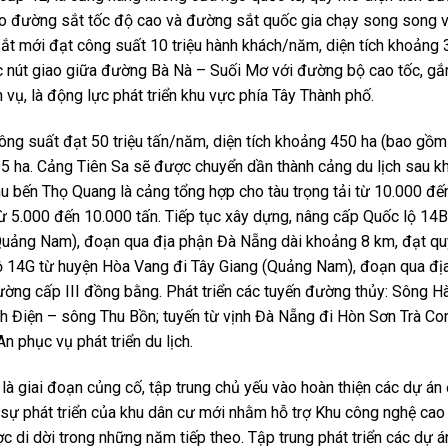
ho đường sắt tốc độ cao và đường sắt quốc gia chạy song song v
t mới đạt công suất 10 triệu hành khách/năm, diện tích khoảng 3
ắc nút giao giữa đường Bà Nà – Suối Mơ với đường bộ cao tốc, gắ
 vụ, là động lực phát triển khu vực phía Tây Thành phố.
ông suất đạt 50 triệu tấn/năm, diện tích khoảng 450 ha (bao gồm
5 ha. Cảng Tiên Sa sẽ được chuyển dần thành cảng du lịch sau k
Khu bến Thọ Quang là cảng tổng hợp cho tàu trọng tải từ 10.000 đế
từ 5.000 đến 10.000 tấn. Tiếp tục xây dựng, nâng cấp Quốc lộ 14
 Quảng Nam), đoạn qua địa phận Đà Nẵng dài khoảng 8 km, đạt q
lộ 14G từ huyện Hòa Vang đi Tây Giang (Quảng Nam), đoạn qua đị
ờng cấp III đồng bằng. Phát triển các tuyến đường thủy: Sông H
 Điện – sông Thu Bồn; tuyến từ vịnh Đà Nẵng đi Hòn Sơn Trà Con
 phục vụ phát triển du lịch.
à giai đoạn củng cố, tập trung chủ yếu vào hoàn thiện các dự án
sự phát triển của khu dân cư mới nhằm hỗ trợ Khu công nghệ cao
di dời trong những năm tiếp theo. Tập trung phát triển các dự á