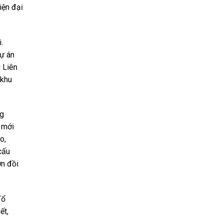
iện đại
.
dự án
 Liên
 khu
ng
 mới
o,
cấu
ờn đồi
Tổ
ết,