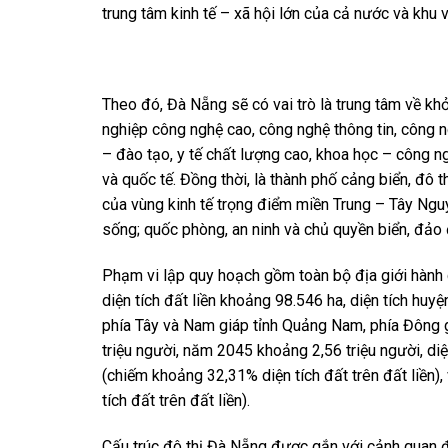
trung tâm kinh tế – xã hội lớn của cả nước và kh
Theo đó, Đà Nẵng sẽ có vai trò là trung tâm về khởi
nghiệp công nghệ cao, công nghệ thông tin, công n
– đào tạo, y tế chất lượng cao, khoa học – công n
và quốc tế. Đồng thời, là thành phố cảng biển, đô th
của vùng kinh tế trọng điểm miền Trung – Tây Nguyê
sống; quốc phòng, an ninh và chủ quyền biển, đả
Phạm vi lập quy hoạch gồm toàn bộ địa giới hành 
diện tích đất liền khoảng 98.546 ha, diện tích huy
phía Tây và Nam giáp tỉnh Quảng Nam, phía Đông
triệu người, năm 2045 khoảng 2,56 triệu người, d
(chiếm khoảng 32,31% diện tích đất trên đất liền
tích đất trên đất liền).
Cấu trúc đô thị Đà Nẵng được gắn với cảnh quan đ