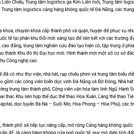
Liên Chiểu, Trung tâm logistics ga Kim Liên mới, Trung tâm logis
 Trung tâm logistics cảng hàng không quốc tế Đà Nẵng, các trun
đa khoa, chuyên khoa cấp thành phố và quận, huyện để phục vụ nh
uốc tế tại phân khu Đổi mới sáng tạo để liên kết với các trường đ
 cao đẳng, trung tâm nghiên cứu đào tạo hiện có, tập trung ở ph
ạo thành Khu đô thị Đại học mới. Hình thành mới một số cơ sở đào
khu Công nghệ cao.
hế đã có như thư viện, nhà hát, rạp chiếu phim và trung tâm biểu di
ao gồm các công viên biển dọc vịnh Đà Nẵng và Bờ Đông, Nhà hát
ường trung tâm thành phố, Công viên văn hóa tâm linh Ngũ Hành 
ai thác Khu liên hợp thể dục thể thao Hòa Xuân, Làng thể thao Tiê
Capital, dọc tuyến Bà Nà – Suối Mơ, Hòa Phong – Hòa Phú), các t
thành phố sẽ tiếp tục nâng cấp, mở rộng Cảng hàng không quốc 
cấp 4E, là cảng hàng không cửa ngõ quốc tế, quy mô diện tích đấ