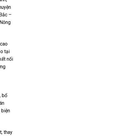
 huyện
 Bắc –
 Nông
 cao
o tại
kết nối
ơng
, bổ
 án
 biện
; thay