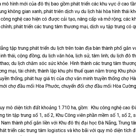
à mô hình mới của đô thị bao gồm phát triển các khu vực ở cao tầ
ng không gian xanh, phát triên dịch vụ du lịch hài hòa hình thái k
u công nghệ cao hiện có được cải tạo, nâng cấp và mở rộng; các k
hỉnh; phát triến các trung tâm thương mại, dịch vụ tập trung có 
Nẵng tập trung phát triển du lịch trên toàn địa bàn thành phố gắn v
sinh thái, cộng đồng; du lịch văn hóa, lịch sử, tâm linh; du lịch đô th
thể thao; du lịch chăm sóc sức khỏe. Hình thành các trung tâm thươ
ơng mại, tài chính; thành lập khu phi thuế quan nằm trong Khu ph
truyền thống, phát huy giá trị của chợ văn minh truyền thống chợ Hà
 mới chợ đầu mối Hòa Phước, chuyển đổi chợ đầu mối Hòa Cường
i quy mô diện tích đất khoảng 1.710 ha, gồm: Khu công nghệ cao 
 tin tập trung số 1, số 2, Khu Công viên phần mềm số 1, số 2, s
a Nam thành phố gắn liền với Khu đô thị đại học Đà Nẵng, Trung t
t triển các trung tâm logistics và kho bãi với quy mô diện tích đ