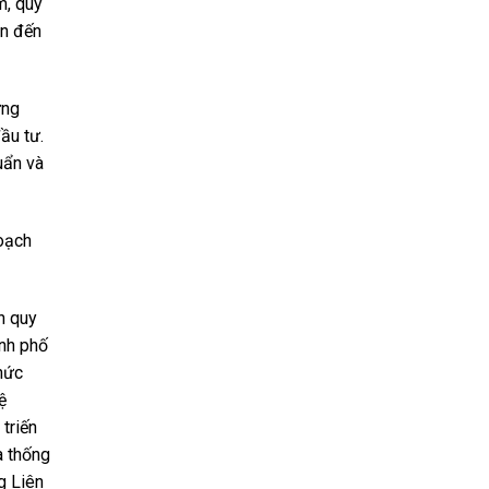
m, quy
ìn đến
ựng
ầu tư.
uẩn và
hoạch
h quy
nh phố
hức
ệ
 triến
à thống
g Liên