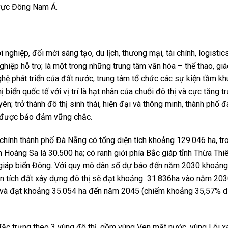
u vực Đông Nam Á.
 nghiệp, đối mới sáng tạo, du lịch, thương mại, tài chính, logistic
ghiệp hỗ trợ; là một trong những trung tâm văn hóa – thể thao, gi
ghệ phát triển của đất nước; trung tâm tổ chức các sự kiện tầm k
ị biển quốc tế với vị trí là hạt nhân của chuỗi đô thị và cực tăng t
n; trở thành đô thị sinh thái, hiện đại và thông minh, thành phố 
o được bảo đảm vững chắc.
chính thành phố Đà Nẵng có tổng diện tích khoảng 129.046 ha, tr
ện Hoàng Sa là 30.500 ha; có ranh giới phía Bắc giáp tỉnh Thừa Thi
 giáp biển Đông. Với quy mô dân số dự báo đến năm 2030 khoảng
iện tích đất xây dựng đô thị sẽ đạt khoảng 31.836ha vào năm 20
), và đạt khoảng 35.054 ha đến năm 2045 (chiếm khoảng 35,57% d
ặc trưng theo 3 vùng đô thị, gồm vùng Ven mặt nước, vùng Lõi x