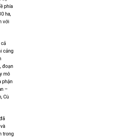
ề phía
0 ha,
n với
 cả
hi cảng
n
B, đoạn
uy mô
a phận
àn –
, Cù
 đã
 và
n trong