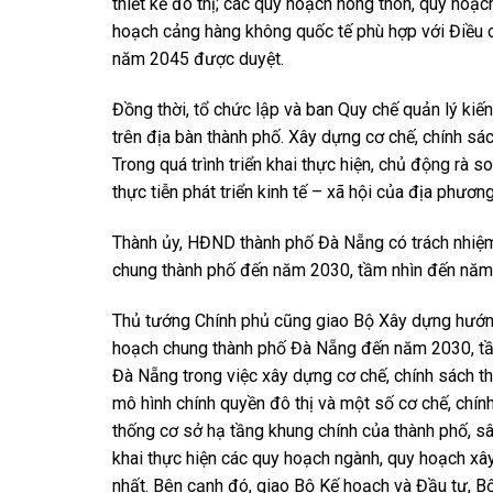
thiết kế đô thị; các quy hoạch nông thôn, quy hoạ
hoạch cảng hàng không quốc tế phù hợp với Điều
năm 2045 được duyệt.
Đồng thời, tổ chức lập và ban Quy chế quản lý kiế
trên địa bàn thành phố. Xây dựng cơ chế, chính sách
Trong quá trình triển khai thực hiện, chủ động rà s
thực tiễn phát triển kinh tế – xã hội của địa phươ
Thành ủy, HĐND thành phố Đà Nẵng có trách nhiệm g
chung thành phố đến năm 2030, tầm nhìn đến năm
Thủ tướng Chính phủ cũng giao Bộ Xây dựng hướng 
hoạch chung thành phố Đà Nẵng đến năm 2030, tầ
Đà Nẵng trong việc xây dựng cơ chế, chính sách 
mô hình chính quyền đô thị và một số cơ chế, chính
thống cơ sở hạ tầng khung chính của thành phố, sân
khai thực hiện các quy hoạch ngành, quy hoạch xâ
nhất. Bên cạnh đó, giao Bộ Kế hoạch và Đầu tư, Bộ 