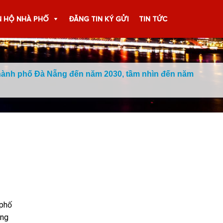
 HỘ NHÀ PHỐ
ĐĂNG TIN KÝ GỬI
TIN TỨC
hành phố Đà Nẵng đến năm 2030, tầm nhìn đến năm
 phố
ững