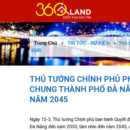
Skip
to
content
»
»
Trang Chủ
TIN TỨC - SỰ KIỆN
Thủ 
2045
THỦ TƯỚNG CHÍNH PHỦ PH
CHUNG THÀNH PHỐ ĐÀ NẴ
NĂM 2045
Ngày 15-3, Thủ tướng Chính phủ ban hành Quyết 
Đà Nẵng đến năm 2030, tầm nhìn đến năm 2045, v