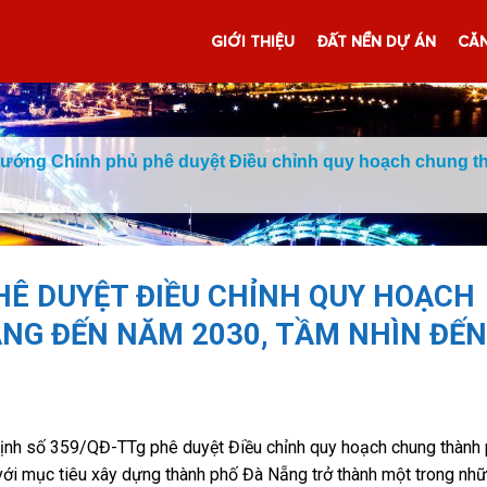
GIỚI THIỆU
ĐẤT NỀN DỰ ÁN
CĂN
tướng Chính phủ phê duyệt Điều chỉnh quy hoạch chung t
Ê DUYỆT ĐIỀU CHỈNH QUY HOẠCH
NG ĐẾN NĂM 2030, TẦM NHÌN ĐẾN
định số 359/QĐ-TTg phê duyệt Điều chỉnh quy hoạch chung thành
ới mục tiêu xây dựng thành phố Đà Nẵng trở thành một trong nh