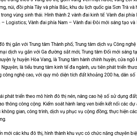
g, núi, đồi phía Tây và phía Bắc, khu du lịch quốc gia Sơn Trà và
rong vùng sinh thái. Hình thành 2 vành đai kinh tế: Vành đai phía
 – Logistics; Vành đai phía Nam – Vành đai Đôi mới sáng tạo và
 đô thị gắn với Trung tâm Thành phố; Trung tâm dịch vụ Công nghệ
mại dịch vụ gắn với Ga đường sắt mới; Trung tâm Đối mới sáng tạ
huyện lỵ huyện Hòa Vang, là Trung tâm hành chính huyện, cửa ngõ 
guyên; là tiểu trung tâm kinh tế đa ngành, ưu tiên phát triển thư
g công nghệ cao, với quy mô diện tích đất khoảng 200 ha, dân số
ái phát triển theo mô hình đô thị nén, nâng cao hệ số sử dụng đất
giao thông công cộng. Kiểm soát hành lang ven biển kết nối các dự
ác không gian, công trình, dịch vụ phục vụ cộng đồng; thực hiện các
ng.
n mới các khu đô thị, hình thành khu vực có chức năng chuyên biệt