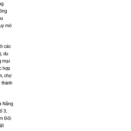
ng.
hông
hu
quy mô
ới các
ị; du
ng mại
ức hợp
n, chợ
 thành
Đà Nẵng
ố 3;
âm Đổi
ất