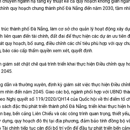
ch chuyên ngành hạ tầng kỹ thuật kể cả quy hoạch không gian ngầ
 chỉnh quy hoạch chung thành phố Đà Nẵng đến năm 2030, tầm nh
n trúc thành phố Đà Nẵng, làm cơ sở cho quản lý hoạt động xây d
 liên quan đến tài chính, đất đai để thực hiện các dự án ưu tiên đ
oát quy hoạch, bổ sung, điều chỉnh các chỉ tiêu phù hợp với quy ch
ng, báo cáo cấp thẩm quyền xem xét, quyết định.
iám sát chặt chẽ quá trình triển khai thực hiện Điều chỉnh quy 
 2045.
dẫn và thường xuyên, định kỳ giám sát việc thực hiện Điều chỉn
m nhìn đến năm 2045. Giao các bộ, ngành phối hợp với UBND thà
theo Nghị quyết số 119/2020/QH14 của Quốc hội về thí điểm tố c
 sách đặc thù phát triển thành phố Đà Nẵng; triển khai thực hiện h
 bay, bến cảng Liên Chiểu và các công trình quan trọng, thiết yếu,
y dựng, quy hoạch đô thị tại địa phương, đảm bảo tính đồng bộ v
Tài chính tiếp tục cân đối bố trí vốn để đầu tư phát triến bến cản