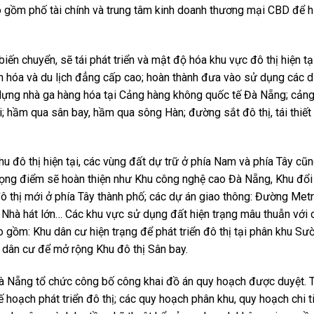
o gồm phố tài chính và trung tâm kinh doanh thương mại CBD để h
ến chuyển, sẽ tái phát triển và mật độ hóa khu vực đô thị hiện tại
ăn hóa và du lịch đẳng cấp cao; hoàn thành đưa vào sử dụng các 
 dựng nhà ga hàng hóa tại Cảng hàng không quốc tế Đà Nẵng; cảng
i; hầm qua sân bay, hầm qua sông Hàn; đường sắt đô thị, tái thiết
hu đô thị hiện tại, các vùng đất dự trữ ở phía Nam và phía Tây cũ
ọng điểm sẽ hoàn thiện như Khu công nghệ cao Đà Nẵng, Khu đổi
ô thị mới ở phía Tây thành phố; các dự án giao thông: Đường Metr
Nhà hát lớn… Các khu vực sử dụng đất hiện trạng mâu thuẫn với 
o gồm: Khu dân cư hiện trạng để phát triển đô thị tại phân khu Sư
 dân cư để mở rộng Khu đô thị Sân bay.
à Nẵng tổ chức công bố công khai đồ án quy hoạch được duyệt. 
 hoạch phát triển đô thị; các quy hoạch phân khu, quy hoạch chi ti