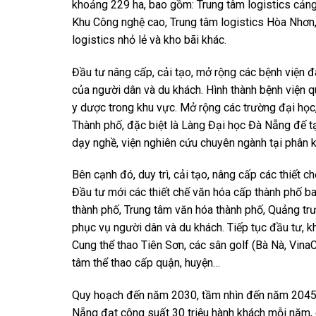
khoảng 229 ha, bao gồm: Trung tâm logistics cảng 
Khu Công nghệ cao, Trung tâm logistics Hòa Nhơn,
logistics nhỏ lẻ và kho bãi khác.
Đầu tư nâng cấp, cải tạo, mở rộng các bệnh viện 
của người dân và du khách. Hình thành bệnh viện q
y dược trong khu vực. Mở rộng các trường đại học,
Thành phố, đặc biệt là Làng Đại học Đà Nẵng đế t
dạy nghề, viện nghiên cứu chuyên ngành tại phân 
Bên cạnh đó, duy trì, cải tạo, nâng cấp các thiết c
Đầu tư mới các thiết chế văn hóa cấp thành phố b
thành phố, Trung tâm văn hóa thành phố, Quảng tr
phục vụ người dân và du khách. Tiếp tục đầu tư, kh
Cung thể thao Tiên Sơn, các sân golf (Bà Nà, Vina
tâm thể thao cấp quận, huyện…
Quy hoạch đến năm 2030, tầm nhìn đến năm 2045, 
Nẵng đạt công suất 30 triệu hành khách mỗi năm, 