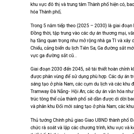
khu vực đô thị và trung tâm Thành phố hiện có, ba
hóa Thành phố;
Trong 5 năm tiếp theo (2025 – 2030) là giai đoạn bi
Đồng thời, tập trung vào các dự án thương mại, v
hạ tầng quan trọng như mở rộng nhà ga TI và xây
Chiểu, cảng biển du lịch Tiên Sa; Ga đường sắt mớ
vực ga đường sắt cũ…
Giai đoạn 2030 đến 2045, sẽ tái thiết hoàn chỉnh k
được phân vùng để sử dụng phù hợp. Các dự án tr
sáng tạo ở phía Nam, các cụm du lịch và các khu đ
Tramway Đà Nẵng- Hội An; các dự án văn hóa như 
trúc tông thế của thành phố sẽ dần được di dời ba
và phân khu Đối mới sáng tạo ở phía Nam; các khu
Thủ tướng Chính phủ giao Giao UBND thành phố Đ
chức rà soát và lập các chương trình, khu vực và kế